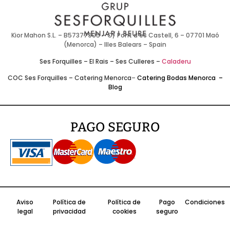
Kior Mahon S.L. – B57377905 – C/ Pont d’es Castell, 6 – 07701 Maó
(Menorca) – Illes Balears – Spain
Ses Forquilles
–
El Rais
–
Ses Culleres
–
Caladeru
COC Ses Forquilles
–
Catering Menorca
–
Catering Bodas Menorca
–
Blog
PAGO SEGURO
Aviso
Política de
Política de
Pago
Condiciones
legal
privacidad
cookies
seguro