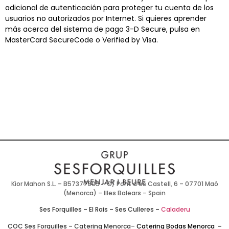
adicional de autenticación para proteger tu cuenta de los
usuarios no autorizados por Internet. Si quieres aprender
más acerca del sistema de pago 3-D Secure, pulsa en
MasterCard SecureCode o Verified by Visa.
Kior Mahon S.L. – B57377905 – C/ Pont d’es Castell, 6 – 07701 Maó
(Menorca) – Illes Balears – Spain
Ses Forquilles
–
El Rais
–
Ses Culleres
–
Caladeru
COC Ses Forquilles
–
Catering Menorca
–
Catering Bodas Menorca
–