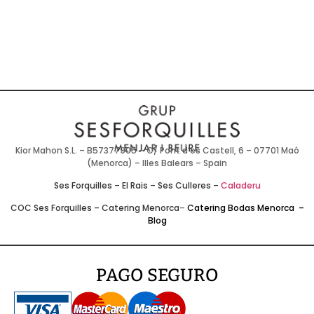
Kior Mahon S.L. – B57377905 – C/ Pont d’es Castell, 6 – 07701 Maó
(Menorca) – Illes Balears – Spain
Ses Forquilles
–
El Rais
–
Ses Culleres
–
Caladeru
COC Ses Forquilles
–
Catering Menorca
–
Catering Bodas Menorca
–
Blog
PAGO SEGURO