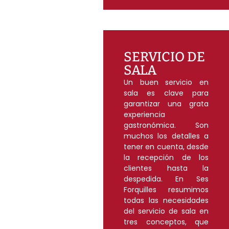
SERVICIO DE
SALA
Un buen servicio en
sala es clave para
garantizar una grata
experiencia
gastronómica. Son
muchos los detalles a
tener en cuenta, desde
la recepción de los
clientes hasta la
despedida. En Ses
Forquilles resumimos
todas las necesidades
del servicio de sala en
tres conceptos, que