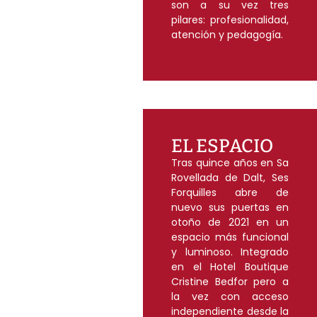
son a su vez tres
pilares: profesionalidad,
atención y pedagogía.
EL ESPACIO
Tras quince años en Sa
Rovellada de Dalt, Ses
Forquilles abre de
nuevo sus puertas en
otoño de 2021 en un
espacio más funcional
y luminoso. Integrado
en el Hotel Boutique
Cristine Bedfor pero a
la vez con acceso
independiente desde la