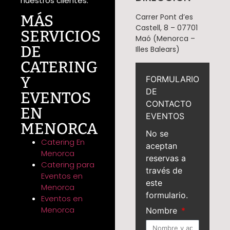
nuestros clientes.
MÁS
Carrer Pont d’es
Castell, 8 – 07701
SERVICIOS
Maó (Menorca –
DE
Illes Balears)
CATERING
Y
FORMULARIO
DE
EVENTOS
CONTACTO
EN
EVENTOS
MENORCA
No se
Catering En
aceptan
Menorca
reservas a
Catering para
través de
Eventos en
este
Menorca
formulario.
Eventos en
Menorca
Nombre