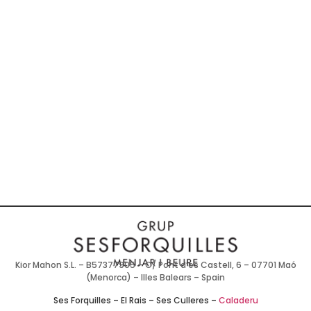
Kior Mahon S.L. – B57377905 – C/ Pont d’es Castell, 6 – 07701 Maó
(Menorca) – Illes Balears – Spain
Ses Forquilles
–
El Rais
–
Ses Culleres
–
Caladeru