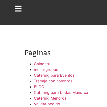
Páginas
Caladeru
menu-grupos
Catering para Eventos
Trabaja con nosotros
BLOG
Catering para bodas Menorca
Catering Menorca
Validar pedido