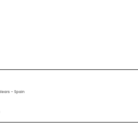
alears – Spain
g