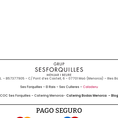
L. – B57377905 – C/ Pont d’es Castell, 6 – 07701 Maó (Menorca) – Illes B
Ses Forquilles
–
El Rais
–
Ses Culleres
–
Caladeru
COC Ses Forquilles
–
Catering Menorca
–
Catering Bodas Menorca
–
Blo
PAGO SEGURO