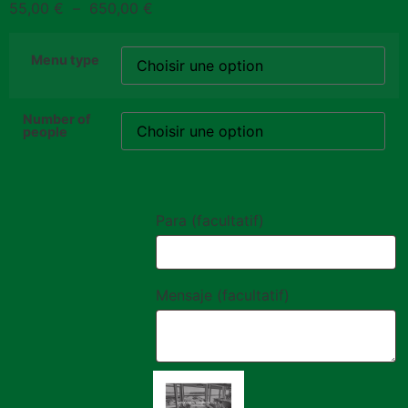
55,00
€
–
650,00
€
Menu type
Number of
people
Para
(facultatif)
Mensaje
(facultatif)