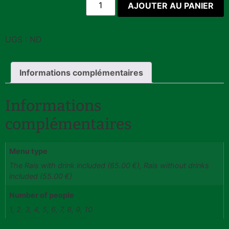
AJOUTER AU PANIER
UGS :
ND
Informations complémentaires
Informations
complémentaires
Menu type
The Rais with drink included (65.00 €), Rais without drinks
included (55.00 €)
Number of people
1, 2, 3, 4, 5, 6, 7, 8, 9, 10