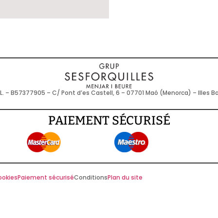
L. – B57377905 – C/ Pont d’es Castell, 6 – 07701 Maó (Menorca) – Illes B
PAIEMENT SÉCURISÉ
ookies
Paiement sécurisé
Conditions
Plan du site