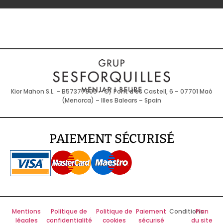
Kior Mahon S.L. – B57377905 – C/ Pont d’es Castell, 6 – 07701 Maó
(Menorca) – Illes Balears – Spain
PAIEMENT SÉCURISÉ
Mentions
Politique de
Politique de
Paiement
Conditions
Plan
légales
confidentialité
cookies
sécurisé
du site