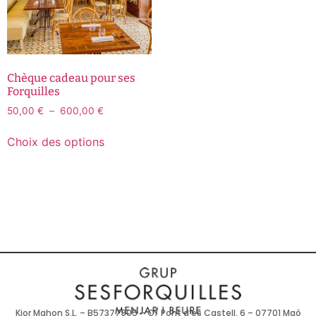
Chèque cadeau pour ses
Forquilles
50,00
€
–
600,00
€
Choix des options
Kior Mahon S.L. – B57377905 – C/ Pont d’es Castell, 6 – 07701 Maó