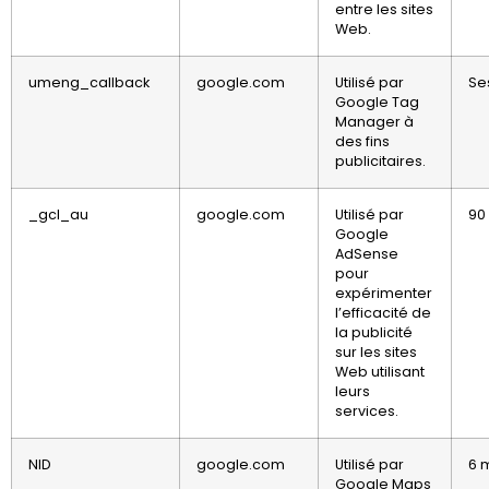
entre les sites
Web.
umeng_callback
google.com
Utilisé par
Se
Google Tag
Manager à
des fins
publicitaires.
_gcl_au
google.com
Utilisé par
90
Google
AdSense
pour
expérimenter
l’efficacité de
la publicité
sur les sites
Web utilisant
leurs
services.
NID
google.com
Utilisé par
6 
Google Maps