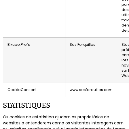
par
des
util
trav
de
de 
Bikube.Prefs
Ses Forquilles
Sto
pré
enr
lors
nav
sur
Web
CookieConsent
www.sesforquilles.com
STATISTIQUES
Os cookies de estatística ajudam os proprietários de
websites a entenderem como os visitantes interagem com
os websites, recolhendo e divulgando informações de forma