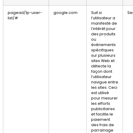
pagead/1p-user-
google.com
Suit si
Se
list/#
l’utilisateur a
manifesté de
l’intérêt pour
des produits
ou
événements
spécifiques
sur plusieurs
sites Web et
détecte la
façon dont
l’utilisateur
navigue entre
les sites. Ceci
est utilisé
pour mesurer
les efforts
publicitaires
et facilite le
paiement
des frais de
parrainage