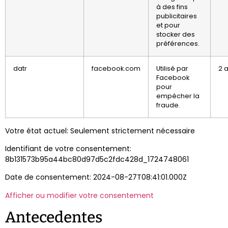
à des fins
publicitaires
et pour
stocker des
préférences.
datr
facebook.com
Utilisé par
2 
Facebook
pour
empêcher la
fraude.
Votre état actuel: Seulement strictement nécessaire
Identifiant de votre consentement:
8b131573b95a44bc80d97d5c2fdc428d_1724748061
Date de consentement: 2024-08-27T08:41:01.000Z
Afficher ou modifier votre consentement
Antecedentes