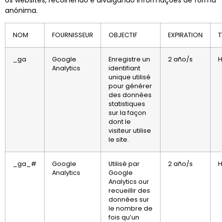
anónima.
NOM
FOURNISSEUR
OBJECTIF
EXPIRATION
T
_ga
Google
Enregistre un
2 año/s
H
Analytics
identifiant
unique utilisé
pour générer
des données
statistiques
sur la façon
dont le
visiteur utilise
le site.
_ga_#
Google
Utilisé par
2 año/s
H
Analytics
Google
Analytics our
recueillir des
données sur
le nombre de
fois qu’un