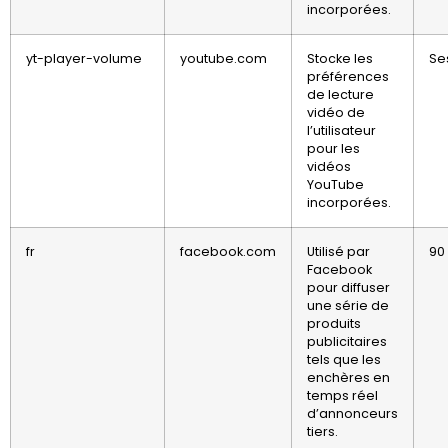
incorporées.
yt-player-volume
youtube.com
Stocke les
Se
préférences
de lecture
vidéo de
l’utilisateur
pour les
vidéos
YouTube
incorporées.
fr
facebook.com
Utilisé par
90
Facebook
pour diffuser
une série de
produits
publicitaires
tels que les
enchères en
temps réel
d’annonceurs
tiers.