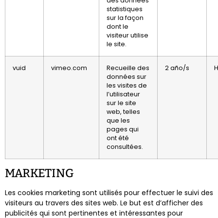
des données
statistiques
sur la façon
dont le
visiteur utilise
le site.
vuid
vimeo.com
Recueille des
2 año/s
H
données sur
les visites de
l’utilisateur
sur le site
web, telles
que les
pages qui
ont été
consultées.
MARKETING
Les cookies marketing sont utilisés pour effectuer le suivi des
visiteurs au travers des sites web. Le but est d’afficher des
publicités qui sont pertinentes et intéressantes pour