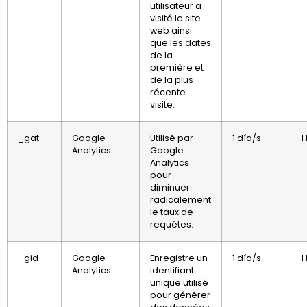
utilisateur a
visité le site
web ainsi
que les dates
de la
première et
de la plus
récente
visite.
_gat
Google
Utilisé par
1 día/s
H
Analytics
Google
Analytics
pour
diminuer
radicalement
le taux de
requêtes.
_gid
Google
Enregistre un
1 día/s
H
Analytics
identifiant
unique utilisé
pour générer