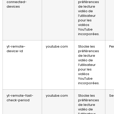
connected-
préférences
devices
de lecture
vidéo de
l’utilisateur
pour les
vidéos
YouTube
incorporées.
yt-remote-
youtube.com
Stocke les
Pe
device-id
préférences
de lecture
vidéo de
l’utilisateur
pour les
vidéos
YouTube
incorporées.
yt-remote-fast-
youtube.com
Stocke les
Se
check-period
préférences
de lecture
vidéo de
l’utilisateur