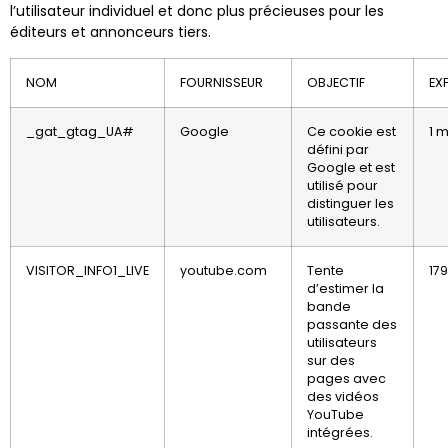
l’utilisateur individuel et donc plus précieuses pour les
éditeurs et annonceurs tiers.
NOM
FOURNISSEUR
OBJECTIF
EX
_gat_gtag_UA#
Google
Ce cookie est
1 
défini par
Google et est
utilisé pour
distinguer les
utilisateurs.
VISITOR_INFO1_LIVE
youtube.com
Tente
179
d’estimer la
bande
passante des
utilisateurs
sur des
pages avec
des vidéos
YouTube
intégrées.