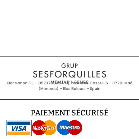
Kior Mahon S.L. – B57377905 – C/ Pont d’es Castell, 6 – 07701 Maó
(Menorca) – Illes Balears – Spain
PAIEMENT SÉCURISÉ