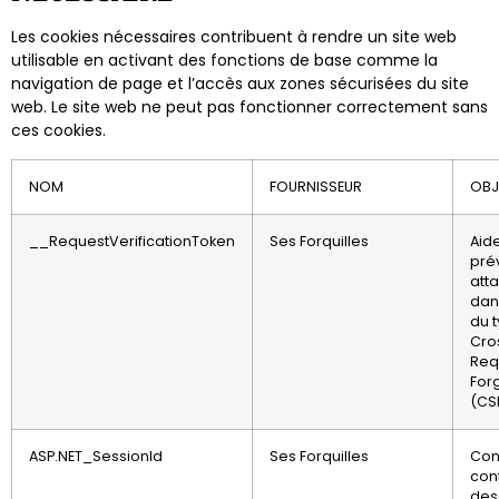
Les cookies nécessaires contribuent à rendre un site web
utilisable en activant des fonctions de base comme la
navigation de page et l’accès aux zones sécurisées du site
web. Le site web ne peut pas fonctionner correctement sans
ces cookies.
NOM
FOURNISSEUR
OBJ
__RequestVerificationToken
Ses Forquilles
Aid
pré
att
dan
du 
Cros
Req
For
(CS
ASP.NET_SessionId
Ses Forquilles
Con
con
des