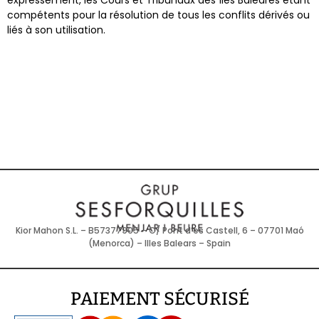
expressément, les Cours et Tribunaux des Îles Baléares étant
compétents pour la résolution de tous les conflits dérivés ou
liés à son utilisation.
Kior Mahon S.L. – B57377905 – C/ Pont d’es Castell, 6 – 07701 Maó
(Menorca) – Illes Balears – Spain
PAIEMENT SÉCURISÉ