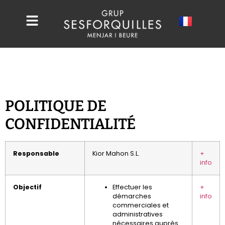
POLITIQUE DE
CONFIDENTIALITÉ
Responsable
Kior Mahon S.L.
+
info
Objectif
Effectuer les
+
démarches
info
commerciales et
administratives
nécessaires auprès