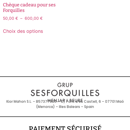
Chèque cadeau pour ses
Forquilles
50,00
€
–
600,00
€
Choix des options
Kior Mahon S.L. – B57377905 – C/ Pont d’es Castell, 6 – 07701 Maó
(Menorca) – Illes Balears – Spain
PAIEMENT SÉCURISÉ