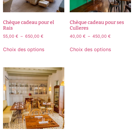
Chèque cadeau pour el
Chèque cadeau pour ses
Rais
Culleres
55,00
€
–
650,00
€
40,00
€
–
450,00
€
Choix des options
Choix des options