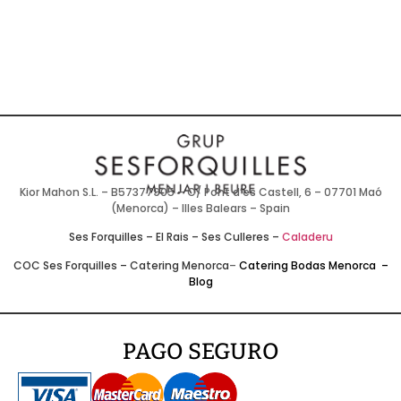
Kior Mahon S.L. – B57377905 – C/ Pont d’es Castell, 6 – 07701 Maó
(Menorca) – Illes Balears – Spain
Ses Forquilles
–
El Rais
–
Ses Culleres
–
Caladeru
COC Ses Forquilles
–
Catering Menorca
–
Catering Bodas Menorca
–
Blog
PAGO SEGURO